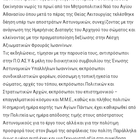
ξεκίνησαν νωρίς το πρωί από τον Μητροπολιτικό Ναό του Αγίου
Αθανασίου όπου μετά το πέρας της Θείας Λειτουργίας τελέσθηκε
δέηση υπέρ των αποστράτων Αστυνομικών, συνεχίζοντας με την
ανάγνωση της Ημερήσιας Διαταγής του Αρχηγού του σώματος και
κλείνοντας με την πραγματοποίηση δεξίωσης στην Λέσχη
Αξιωματικών Φρουράς Ιωαννίνων.
Τις εκδηλώσεις, τίμησαν με την παρουσία τους, αντιπρόσωποι
στην Π.Ο.ΑΣ.Υ & μέλη του διοικητικού συμβουλίου της Ένωσης
Αστυνομικών Υπαλλήλων Ιωαννίνων, εκπρόσωποι
συνδικαλιστικών φορέων, σύσσωμη η τοπική ηγεσία του
σώματος, αρχές του τόπου, εκπρόσωποι Πολιτικών και
Στρατιωτικών Αρχών, εκπρόσωποι του επιστημονικού –
επαγγελματικού κόσμου και Μ.Μ.Ε., καθώς και πλήθος πολιτών.
Η σημερινή ημέρα εορτής των Αγίων Πάντων, έχει καθιερωθεί από
την Πολιτεία ως ημέρα απόδοσης τιμής στους απόστρατους
Αστυνομικούς για το έργο τους αλλά και για την πολύτιμη
προσφορά τους στον βωμό της ασφάλειας του πολίτη. Παράλληλα
όμως η μέρα αυτή έχει και μια ξεχωριστή αξία στη συνείδηση