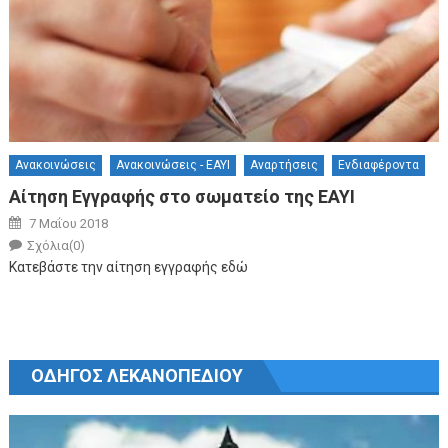
Ανακοινώσεις
Ανακοινώσεις - ΕΑΥΙ
Αναρτήσεις
Ενδιαφέροντα
Αίτηση Εγγραφής στο σωματείο της ΕΑΥΙ
Posted on
7 Μαΐου 2018
Author
Σχόλια(0)
Κατεβάστε την αίτηση εγγραφής εδώ
ΟΔΗΓΟΣ ΛΕΚΑΝΟΠΕΔΙΟΥ