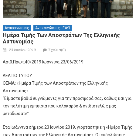
Ανακοινώσεις
Ανακοινώσεις - ΕΑΥΙ
Ημέρα Τιμής Των Αποστράτων Της Ελληνικής
Αστυνομίας
Posted on
Author
23 Ιουνίου 2019
Σχόλια(0)
Αριθ.Πρωτ.40/2019 Ιωάννινα 23/06/2019
ΔΕΛΤΙΟ ΤΥΠΟΥ
ΘΕΜΑ: «Ημέρα Τιμής των Αποστράτων της Ελληνικής
Αστυνομίας».
‘‘Είμαστε βαθιά ευγνώμονες για την προσφορά σας, καθώς και για
την πολύτιμη εμπειρία που καλόκαρδα & ανιδιοτελώς μας
μεταδώσατε’’.
Στα Ιωάννινα σήμερα 23 Ιουνίου 2019, γιορτάστηκε η «Ημέρα Τιμής
των Αποστράτων της Ελληνικής Αστυνομίας». Οι εκδηλώσεις