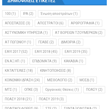
ΔΗΜΟΦΙΛΕΙΣ ΕΤΙΚΕΤΕΣ
100
(1)
IPA
(2)
Ένωση αποστράτων
(1)
ΑΠΟΣΠΑΣΕΙΣ
(3)
ΑΠΟΣΤΡΑΤΟΙ
(6)
ΑΡΘΡΟΓΡΑΦΙΑ
(1)
ΑΣΤΥΝΟΜΙΚΗ ΥΠΗΡΕΣΙΑ
(1)
ΑΤ ΒΟΡΕΙΩΝ ΤΖΟΥΜΕΡΚΩΝ
(2)
ΑΤ ΠΩΓΩΝΙΟΥ
(1)
ΓΕΑΒΕ
(2)
ΔΙΜΟΙΡΙΑ
(2)
ΕΑΥΙ 2017
(52)
ΕΑΥΙ 2018
(45)
ΕΑΥΙ 2019
(35)
ΕΝ.ΑΞ.ΗΠ.
(1)
ΕΠΙΔΟΜΑΤΑ
(9)
ΚΑΚΑΒΙΑ
(1)
ΚΑΤΑΓΓΕΛΙΕΣ
(18)
ΚΙΝΗΤΟΠΟΙΗΣΕΙΣ
(8)
ΚΟΙΝΩΝΙΚΗ ΔΡΑΣΗ
(24)
ΜΙΣΘΟΛΟΓΙΟ
(2)
ΜΟΣΔ
(1)
ΜΤΣ
(1)
ΟΠΚΕ
(3)
Οργανικές Θέσεις
(1)
ΠΟΑΣΥ
(2)
ΠΟΑΣΥ 2018
(21)
ΠΟΑΣΥ 2019
(3)
ΠΟΛΙΤΙΚΟΙ ΦΟΡΕΙΣ
(9)
ΣΤΕ
(2)
ΣΥΝΤΑΞΙΟΔΟΤΙΚΑ
(2)