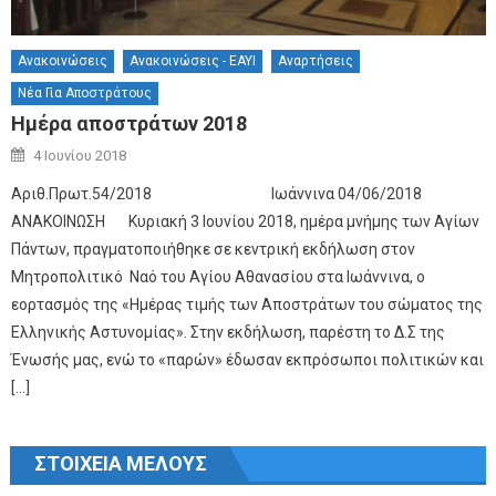
Ανακοινώσεις
Ανακοινώσεις - ΕΑΥΙ
Αναρτήσεις
Νέα Για Απoστράτους
Ημέρα αποστράτων 2018
Author
Posted on
4 Ιουνίου 2018
Αριθ.Πρωτ.54/2018 Ιωάννινα 04/06/2018
ΑΝΑΚΟΙΝΩΣΗ Κυριακή 3 Ιουνίου 2018, ημέρα μνήμης των Αγίων
Πάντων, πραγματοποιήθηκε σε κεντρική εκδήλωση στον
Μητροπολιτικό Ναό του Αγίου Αθανασίου στα Ιωάννινα, ο
εορτασμός της «Ημέρας τιμής των Αποστράτων του σώματος της
Ελληνικής Αστυνομίας». Στην εκδήλωση, παρέστη το Δ.Σ της
Ένωσής μας, ενώ το «παρών» έδωσαν εκπρόσωποι πολιτικών και
[…]
ΣΤΟΙΧΕΙΑ ΜΕΛΟΥΣ