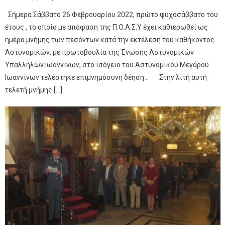
Σήμερα Σάββατο 26 Φεβρουαρίου 2022, πρώτο ψυχοσάββατο του
έτους , το οποίο με απόφαση της Π.Ο.Α.Σ.Υ έχει καθιερωθεί ως
ημέρα μνήμης των πεσόντων κατά την εκτέλεση του καθήκοντος
Αστυνομικών, με πρωτοβουλία της Ένωσης Αστυνομικών
Υπαλλήλων Ιωαννίνων, στο ισόγειο του Αστυνομικού Μεγάρου
Ιωαννίνων τελέστηκε επιμνημόσυνη δέηση . Στην λιτή αυτή
τελετή μνήμης […]