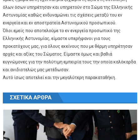
όλων όσων υπηρέτησαν και υπηρετούν στο Σώμα της Ελληνικής
Αστυνομίας καθώς ενδυναμώνει τις σχέσεις μεταξύ του εν
ενεργεία και εν αποστρατεία Αστυνομικού προσωπικού.
Όλοι εμείς που αποτελούμε το εν ενεργεία προσωπικό της
Ελληνικής Αστυνομίας, είμαστε υπερήφανοι για τους
προκατόχους μας, για όλους εκείνους που με θέρμη υπηρέτησαν
αρχές και αξίες του Σώματος. Είμαστε όμως και βαθιά
ευγνώμονες για την πολύτιμη εμπειρία τους την οποία καλόκαρδα
και ανιδιοτελώς μας μετέδωσαν.
Αυτό ίσως αποτελεί και την μεγαλύτερη παρακαταθήκη.
Πλοήγηση άρθρων
ΣΧΕΤΙΚΆ ΆΡΘΡΑ