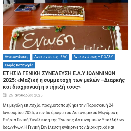
Ανακοινώσεις
Ανακοινώσεις - ΕΑΥΙ
Ανακοινώσεις – ΠΟΑΣΥ
Χωρίς Κατηγορία
ΕΤΗΣΙΑ ΓΕΝΙΚΗ ΣΥΝΕΛΕΥΣΗ Ε.Α.Υ.ΙΩΑΝΝΙΝΩΝ
2025: «Μαζική η συμμετοχή των μελών –Διαρκής
και διαχρονική η στήριξή τους»
Author
Posted on
26 Ιανουαρίου 2025
Με μεγάλη επιτυχία, πραγματοποιήθηκε την Παρασκευή 24
Ιανουαρίου 2025, στον 5ο όροφο του Αστυνομικού Μεγάρου η
Ετήσια Γενική Συνέλευση της Ένωσης Αστυνομικών Υπαλλήλων
Ιωαννίνων. Η Γενική Συνέλευση ενέκρινε τον Διοικητικό και