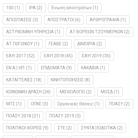
100
(1)
IPA
(2)
Ένωση αποστράτων
(1)
ΑΠΟΣΠΑΣΕΙΣ
(3)
ΑΠΟΣΤΡΑΤΟΙ
(6)
ΑΡΘΡΟΓΡΑΦΙΑ
(1)
ΑΣΤΥΝΟΜΙΚΗ ΥΠΗΡΕΣΙΑ
(1)
ΑΤ ΒΟΡΕΙΩΝ ΤΖΟΥΜΕΡΚΩΝ
(2)
ΑΤ ΠΩΓΩΝΙΟΥ
(1)
ΓΕΑΒΕ
(2)
ΔΙΜΟΙΡΙΑ
(2)
ΕΑΥΙ 2017
(52)
ΕΑΥΙ 2018
(45)
ΕΑΥΙ 2019
(35)
ΕΝ.ΑΞ.ΗΠ.
(1)
ΕΠΙΔΟΜΑΤΑ
(9)
ΚΑΚΑΒΙΑ
(1)
ΚΑΤΑΓΓΕΛΙΕΣ
(18)
ΚΙΝΗΤΟΠΟΙΗΣΕΙΣ
(8)
ΚΟΙΝΩΝΙΚΗ ΔΡΑΣΗ
(24)
ΜΙΣΘΟΛΟΓΙΟ
(2)
ΜΟΣΔ
(1)
ΜΤΣ
(1)
ΟΠΚΕ
(3)
Οργανικές Θέσεις
(1)
ΠΟΑΣΥ
(2)
ΠΟΑΣΥ 2018
(21)
ΠΟΑΣΥ 2019
(3)
ΠΟΛΙΤΙΚΟΙ ΦΟΡΕΙΣ
(9)
ΣΤΕ
(2)
ΣΥΝΤΑΞΙΟΔΟΤΙΚΑ
(2)