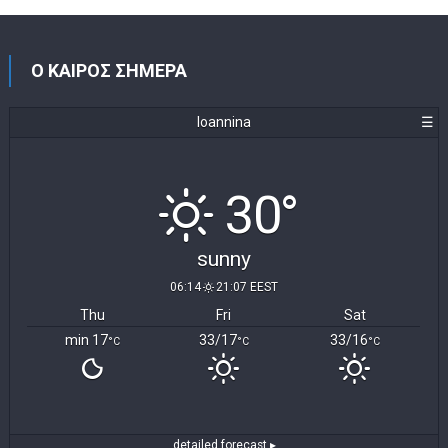
Ο ΚΑΙΡΟΣ ΣΗΜΕΡΑ
Ioannina
☰
30°
sunny
06:14
21:07 EEST
Thu
Fri
Sat
min 17
33/17
33/16
°C
°C
°C
detailed forecast ▸