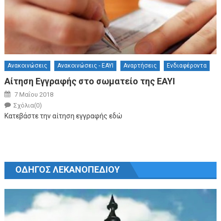
Ανακοινώσεις
Ανακοινώσεις - ΕΑΥΙ
Αναρτήσεις
Ενδιαφέροντα
Αίτηση Εγγραφής στο σωματείο της ΕΑΥΙ
Posted on
7 Μαΐου 2018
Author
Σχόλια(0)
Κατεβάστε την αίτηση εγγραφής εδώ
ΟΔΗΓΟΣ ΛΕΚΑΝΟΠΕΔΙΟΥ