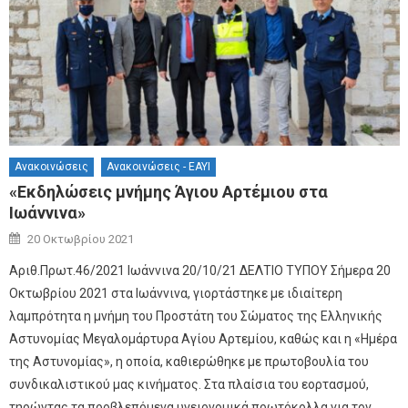
Ανακοινώσεις
Ανακοινώσεις - ΕΑΥΙ
«Εκδηλώσεις μνήμης Άγιου Αρτέμιου στα
Ιωάννινα»
Author
Posted on
20 Οκτωβρίου 2021
Αριθ.Πρωτ.46/2021 Ιωάννινα 20/10/21 ΔΕΛΤΙΟ ΤΥΠΟΥ Σήμερα 20
Οκτωβρίου 2021 στα Ιωάννινα, γιορτάστηκε με ιδιαίτερη
λαμπρότητα η μνήμη του Προστάτη του Σώματος της Ελληνικής
Αστυνομίας Μεγαλομάρτυρα Αγίου Αρτεμίου, καθώς και η «Ημέρα
της Αστυνομίας», η οποία, καθιερώθηκε με πρωτοβουλία του
συνδικαλιστικού μας κινήματος. Στα πλαίσια του εορτασμού,
τηρώντας τα προβλεπόμενα υγειονομικά πρωτόκολλα για τον