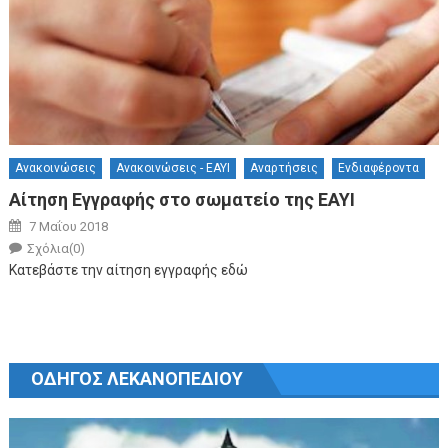
Ανακοινώσεις
Ανακοινώσεις - ΕΑΥΙ
Αναρτήσεις
Ενδιαφέροντα
Αίτηση Εγγραφής στο σωματείο της ΕΑΥΙ
Posted on
7 Μαΐου 2018
Author
Σχόλια(0)
Κατεβάστε την αίτηση εγγραφής εδώ
ΟΔΗΓΟΣ ΛΕΚΑΝΟΠΕΔΙΟΥ