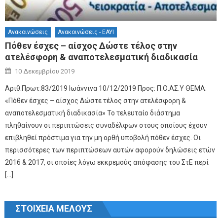
Ανακοινώσεις
Ανακοινώσεις - ΕΑΥΙ
Πόθεν έσχες – αίσχος Δώστε τέλος στην
ατελέσφορη & αναποτελεσματική διαδικασία
Author
Posted on
10 Δεκεμβρίου 2019
Αριθ.Πρωτ.83/2019 Ιωάννινα 10/12/2019 Προς: Π.Ο.ΑΣ.Υ ΘΕΜΑ:
«Πόθεν έσχες – αίσχος Δώστε τέλος στην ατελέσφορη &
αναποτελεσματική διαδικασία» Το τελευταίο διάστημα
πληθαίνουν οι περιπτώσεις συναδέλφων στους οποίους έχουν
επιβληθεί πρόστιμα για την μη ορθή υποβολή πόθεν έσχες. Οι
περισσότερες των περιπτώσεων αυτών αφορούν δηλώσεις ετών
2016 & 2017, οι οποίες λόγω εκκρεμούς απόφασης του ΣτΕ περί
[…]
ΣΤΟΙΧΕΙΑ ΜΕΛΟΥΣ