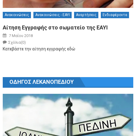
Ανακοινώσεις
Ανακοινώσεις - ΕΑΥΙ
Αναρτήσεις
Ενδιαφέροντα
Αίτηση Εγγραφής στο σωματείο της ΕΑΥΙ
Posted on
7 Μαΐου 2018
Author
Σχόλια(0)
Κατεβάστε την αίτηση εγγραφής εδώ
ΟΔΗΓΟΣ ΛΕΚΑΝΟΠΕΔΙΟΥ