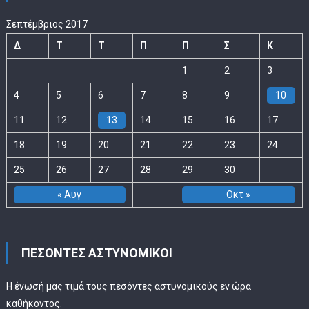
Σεπτέμβριος 2017
Δ
Τ
Τ
Π
Π
Σ
Κ
1
2
3
4
5
6
7
8
9
10
11
12
13
14
15
16
17
18
19
20
21
22
23
24
25
26
27
28
29
30
« Αυγ
Οκτ »
ΠΕΣΟΝΤΕΣ ΑΣΤΥΝΟΜΙΚΟΙ
Η ένωσή μας τιμά τους πεσόντες αστυνομικούς εν ώρα
καθήκοντος.