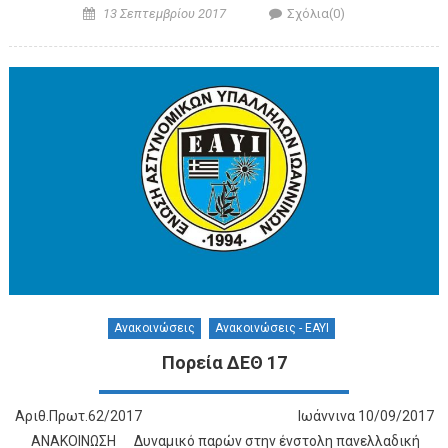
Posted on
Author
13 Σεπτεμβρίου 2017
Σχόλια(0)
Ανακοινώσεις
Ανακοινώσεις - ΕΑΥΙ
Πορεία ΔΕΘ 17
Αριθ.Πρωτ.62/2017 Ιωάννινα 10/09/2017
ΑΝΑΚΟΙΝΩΣΗ Δυναμικό παρών στην ένστολη πανελλαδική