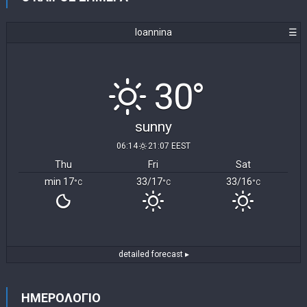
Ioannina
☰
30°
sunny
06:14
21:07 EEST
Thu
Fri
Sat
min 17
33/17
33/16
°C
°C
°C
detailed forecast ▸
ΗΜΕΡΟΛΟΓΙΟ