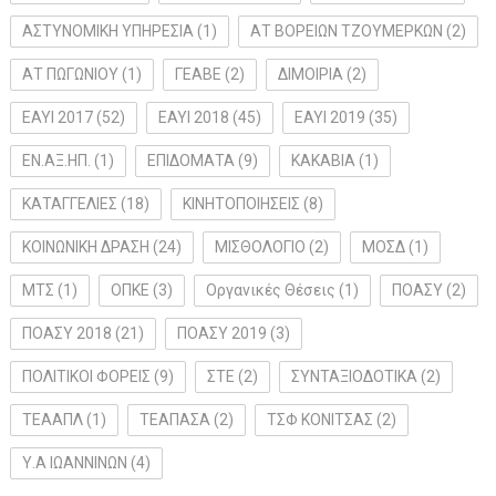
ΑΣΤΥΝΟΜΙΚΗ ΥΠΗΡΕΣΙΑ
(1)
ΑΤ ΒΟΡΕΙΩΝ ΤΖΟΥΜΕΡΚΩΝ
(2)
ΑΤ ΠΩΓΩΝΙΟΥ
(1)
ΓΕΑΒΕ
(2)
ΔΙΜΟΙΡΙΑ
(2)
ΕΑΥΙ 2017
(52)
ΕΑΥΙ 2018
(45)
ΕΑΥΙ 2019
(35)
ΕΝ.ΑΞ.ΗΠ.
(1)
ΕΠΙΔΟΜΑΤΑ
(9)
ΚΑΚΑΒΙΑ
(1)
ΚΑΤΑΓΓΕΛΙΕΣ
(18)
ΚΙΝΗΤΟΠΟΙΗΣΕΙΣ
(8)
ΚΟΙΝΩΝΙΚΗ ΔΡΑΣΗ
(24)
ΜΙΣΘΟΛΟΓΙΟ
(2)
ΜΟΣΔ
(1)
ΜΤΣ
(1)
ΟΠΚΕ
(3)
Οργανικές Θέσεις
(1)
ΠΟΑΣΥ
(2)
ΠΟΑΣΥ 2018
(21)
ΠΟΑΣΥ 2019
(3)
ΠΟΛΙΤΙΚΟΙ ΦΟΡΕΙΣ
(9)
ΣΤΕ
(2)
ΣΥΝΤΑΞΙΟΔΟΤΙΚΑ
(2)
ΤΕΑΑΠΛ
(1)
ΤΕΑΠΑΣΑ
(2)
ΤΣΦ ΚΟΝΙΤΣΑΣ
(2)
Υ.Α ΙΩΑΝΝΙΝΩΝ
(4)