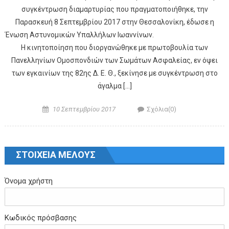
συγκέντρωση διαμαρτυρίας που πραγματοποιήθηκε, την
Παρασκευή 8 Σεπτεμβρίου 2017 στην Θεσσαλονίκη, έδωσε η
Ένωση Αστυνομικών Υπαλλήλων Ιωαννίνων.
Η κινητοποίηση που διοργανώθηκε με πρωτοβουλία των
Πανελληνίων Ομοσπονδιών των Σωμάτων Ασφαλείας, εν όψει
των εγκαινίων της 82ης Δ. Ε. Θ., ξεκίνησε με συγκέντρωση στο
άγαλμα […]
Posted on
Author
10 Σεπτεμβρίου 2017
Σχόλια(0)
ΣΤΟΙΧΕΙΑ ΜΕΛΟΥΣ
Όνομα χρήστη
Κωδικός πρόσβασης