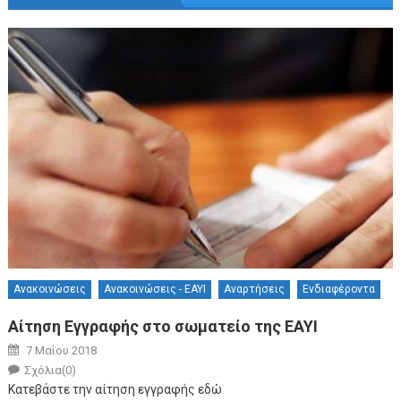
Ανακοινώσεις
Ανακοινώσεις - ΕΑΥΙ
Αναρτήσεις
Ενδιαφέροντα
Αίτηση Εγγραφής στο σωματείο της ΕΑΥΙ
Posted on
7 Μαΐου 2018
Author
Σχόλια(0)
Κατεβάστε την αίτηση εγγραφής εδώ