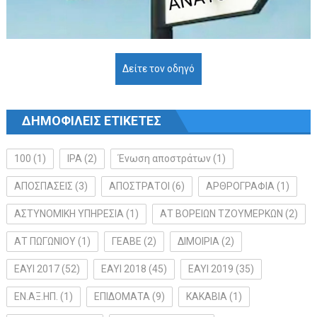
Δείτε τον οδηγό
ΔΗΜΟΦΙΛΕΙΣ ΕΤΙΚΕΤΕΣ
100
(1)
IPA
(2)
Ένωση αποστράτων
(1)
ΑΠΟΣΠΑΣΕΙΣ
(3)
ΑΠΟΣΤΡΑΤΟΙ
(6)
ΑΡΘΡΟΓΡΑΦΙΑ
(1)
ΑΣΤΥΝΟΜΙΚΗ ΥΠΗΡΕΣΙΑ
(1)
ΑΤ ΒΟΡΕΙΩΝ ΤΖΟΥΜΕΡΚΩΝ
(2)
ΑΤ ΠΩΓΩΝΙΟΥ
(1)
ΓΕΑΒΕ
(2)
ΔΙΜΟΙΡΙΑ
(2)
ΕΑΥΙ 2017
(52)
ΕΑΥΙ 2018
(45)
ΕΑΥΙ 2019
(35)
ΕΝ.ΑΞ.ΗΠ.
(1)
ΕΠΙΔΟΜΑΤΑ
(9)
ΚΑΚΑΒΙΑ
(1)