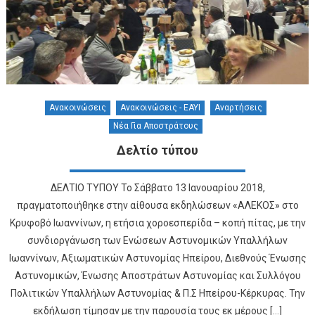
Ανακοινώσεις
Ανακοινώσεις - ΕΑΥΙ
Αναρτήσεις
Νέα Για Απoστράτους
Δελτίο τύπου
ΔΕΛΤΙΟ ΤΥΠΟΥ Το Σάββατο 13 Ιανουαρίου 2018,
πραγματοποιήθηκε στην αίθουσα εκδηλώσεων «ΑΛΕΚΟΣ» στο
Κρυφοβό Ιωαννίνων, η ετήσια χοροεσπερίδα – κοπή πίτας, με την
συνδιοργάνωση των Ενώσεων Αστυνομικών Υπαλλήλων
Ιωαννίνων, Αξιωματικών Αστυνομίας Ηπείρου, Διεθνούς Ένωσης
Αστυνομικών, Ένωσης Αποστράτων Αστυνομίας και Συλλόγου
Πολιτικών Υπαλλήλων Αστυνομίας & Π.Σ Ηπείρου-Κέρκυρας. Την
εκδήλωση τίμησαν με την παρουσία τους εκ μέρους […]