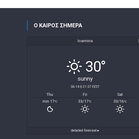
Ο ΚΑΙΡΟΣ ΣΗΜΕΡΑ
Ioannina
30°
sunny
06:14
21:07 EEST
Thu
Fri
Sat
min 17
33/17
33/16
°C
°C
°C
detailed forecast ▸