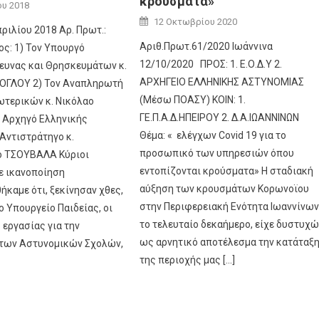
κρούσματα»
Author
ου 2018
Author
Posted on
12 Οκτωβρίου 2020
ριλίου 2018 Αρ. Πρωτ.:
Αριθ.Πρωτ.61/2020 Ιωάννινα
ος: 1) Τον Υπουργό
12/10/2020 ΠΡΟΣ: 1. Ε.Ο.Δ.Υ 2.
ρευνας και Θρησκευμάτων κ.
ΑΡΧΗΓΕΙΟ ΕΛΛΗΝΙΚΗΣ ΑΣΤΥΝΟΜΙΑΣ
ΟΓΛΟΥ 2) Τον Αναπληρωτή
(Μέσω ΠΟΑΣΥ) ΚΟΙΝ: 1.
τερικών κ. Νικόλαο
ΓΕ.Π.Α.Δ.ΗΠΕΙΡΟΥ 2. Δ.Α.ΙΩΑΝΝΙΝΩΝ
: Αρχηγό Ελληνικής
Θέμα: « ­ ελέγχων Covid 19 για το
Αντιστράτηγο κ.
προσωπικό των υπηρεσιών όπου
ο ΤΣΟΥΒΑΛΑ Κύριοι
εντοπίζονται κρούσματα» Η σταδιακή
ε ικανοποίηση
αύξηση των κρουσμάτων Κορωνοϊου
καμε ότι, ξεκίνησαν χθες,
στην Περιφερειακή Ενότητα Ιωαννίνω
ο Υπουργείο Παιδείας, οι
το τελευταίο δεκαήμερο, είχε δυστυχ
 εργασίας για την
ως αρνητικό αποτέλεσμα την κατάταξ
 των Αστυνομικών Σχολών,
της περιοχής μας […]