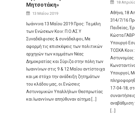
Posted on
18 Απριλί
Μητσοτάκη»
Author
Posted on
Αθήνα, 18 Απ
13 Μαΐου 2019
314/7/16 Πρ
Ιωάννινα 13 Μαΐου 2019 Προς: Τα μέλη
Παιδείας, Έ
των Ενώσεων Κοιν: Π.Ο.ΑΣ.Υ
Κώστα ΓΑΒΡ
Συναδέλφισες & συνάδελφοι, Με
Υπουργό Εσω
αφορμή τις επισκέψεις των πολιτικών
ΤΟΣΚΑ Κοιν.
αρχηγών των κομμάτων Νέας
Αστυνομίας 
Δημοκρατίας και Σύριζα στην πόλη των
Κωνσταντίν
Ιωαννίνων στις 9 & 12 Μαΐου αντίστοιχα
Υπουργοί, Μ
και με στόχο την ανάδειξη ζητημάτων
πληροφορηθή
του κλάδου μας, οι Ενώσεις
17-04-18, στ
Αστυνομικών Υπαλλήλων Θεσπρωτίας
συναντήσεις
και Ιωαννίνων απηύθυναν αίτημα […]
αναβάθμιση
[...]