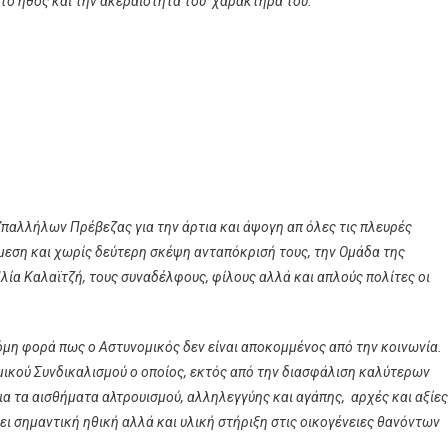
 το ήθος και την ακεραιότητα του χαρακτήρα του.
 Υπαλλήλων Πρέβεζας
για την άρτια και άψογη απ όλες τις πλευρές
μεση και χωρίς δεύτερη σκέψη ανταπόκρισή τους, την Ομάδα της
ία Καλαϊτζή, τους συναδέλφους, φίλους αλλά και απλούς πολίτες οι
μη φορά πως ο Αστυνομικός δεν είναι αποκομμένος από την κοινωνία.
ικού Συνδικαλισμού ο οποίος, εκτός από την διασφάλιση καλύτερων
ια τα αισθήματα αλτρουισμού, αλληλεγγύης και αγάπης, αρχές και αξίες
χει σημαντική ηθική αλλά και υλική στήριξη στις οικογένειες θανόντων