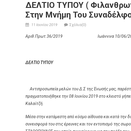
ΔΕΛΤΙΟ ΤΥΠΟΥ ( Φιλανθρω
Στην Μνήμη Του Συναδέλφο
Posted on
Author
11 Ιουνίου 2019
Σχόλια(0)
Αριθ.Πρωτ.36/2019 Ιωάννινα 10/06/2
ΔΕΛΤΙΟ ΤΥΠΟΥ
Αντιπροσωπεία μελών του Δ.Σ της Ένωσής μας, παρέσ
πραγματοποιήθηκε την 08 Ιουνίου 2019 στο κλειστό γήπ
Καλαϊτζή.
Μέσα στην κατάμεστη από κόσμο αίθουσα και κατά την δ
συνεισφορά του στις έρευνες και τον εντοπισμό της σωρ