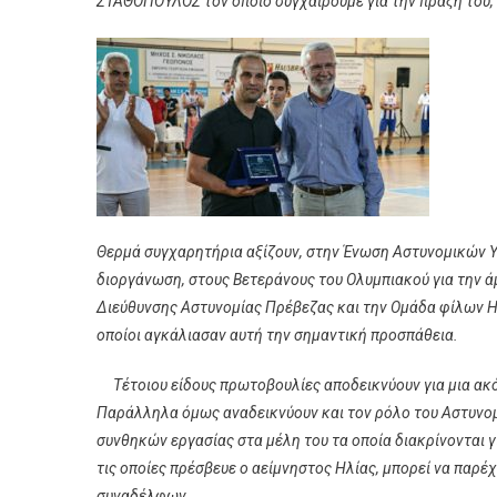
ΣΤΑΘΟΠΟΥΛΟΣ τον οποίο συγχαίρουμε για την πράξη του,
Θερμά συγχαρητήρια αξίζουν, στην Ένωση Αστυνομικών
διοργάνωση, στους Βετεράνους του Ολυμπιακού για την ά
Διεύθυνσης Αστυνομίας Πρέβεζας και την Ομάδα φίλων Ηλ
οποίοι αγκάλιασαν αυτή την σημαντική προσπάθεια.
Τέτοιου είδους πρωτοβουλίες αποδεικνύουν για μια ακό
Παράλληλα όμως αναδεικνύουν και τον ρόλο του Αστυνομ
συνθηκών εργασίας στα μέλη του τα οποία διακρίνονται γ
τις οποίες πρέσβευε ο αείμνηστος Ηλίας, μπορεί να παρέ
συναδέλφων.