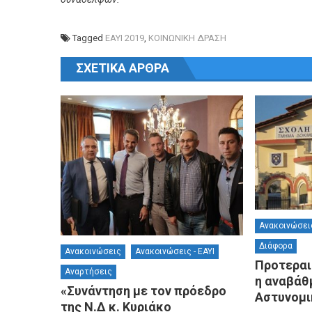
Tagged
ΕΑΥΙ 2019
,
ΚΟΙΝΩΝΙΚΗ ΔΡΑΣΗ
Πλοήγηση άρθρων
ΣΧΕΤΙΚΆ ΆΡΘΡΑ
Ανακοινώσει
Διάφορα
Ανακοινώσεις
Ανακοινώσεις - ΕΑΥΙ
Προτεραι
Αναρτήσεις
η αναβάθ
«Συνάντηση με τον πρόεδρο
Αστυνομι
της Ν.Δ κ. Κυριάκο