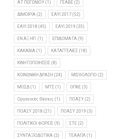
ΑΤ ΠΩΓΩΝΙΟΥ
(1)
ΓΕΑΒΕ
(2)
ΔΙΜΟΙΡΙΑ
(2)
ΕΑΥΙ 2017
(52)
ΕΑΥΙ 2018
(45)
ΕΑΥΙ 2019
(35)
ΕΝ.ΑΞ.ΗΠ.
(1)
ΕΠΙΔΟΜΑΤΑ
(9)
ΚΑΚΑΒΙΑ
(1)
ΚΑΤΑΓΓΕΛΙΕΣ
(18)
ΚΙΝΗΤΟΠΟΙΗΣΕΙΣ
(8)
ΚΟΙΝΩΝΙΚΗ ΔΡΑΣΗ
(24)
ΜΙΣΘΟΛΟΓΙΟ
(2)
ΜΟΣΔ
(1)
ΜΤΣ
(1)
ΟΠΚΕ
(3)
Οργανικές Θέσεις
(1)
ΠΟΑΣΥ
(2)
ΠΟΑΣΥ 2018
(21)
ΠΟΑΣΥ 2019
(3)
ΠΟΛΙΤΙΚΟΙ ΦΟΡΕΙΣ
(9)
ΣΤΕ
(2)
ΣΥΝΤΑΞΙΟΔΟΤΙΚΑ
(2)
ΤΕΑΑΠΛ
(1)