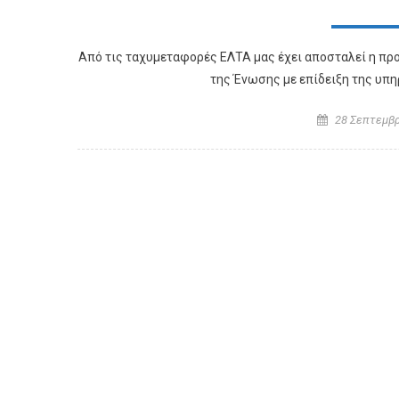
Από τις ταχυμεταφορές ΕΛΤΑ μας έχει αποσταλεί η πρ
της Ένωσης με επίδειξη της υπ
Posted on
28 Σεπτεμβρ