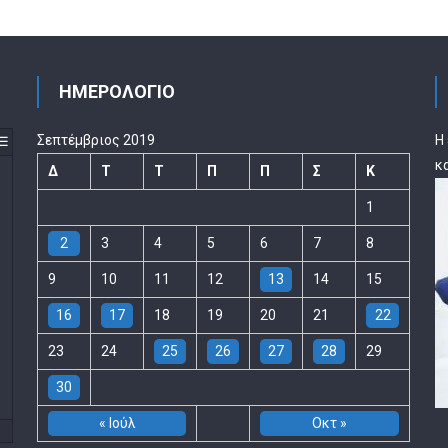
ΗΜΕΡΟΛΟΓΙΟ
Σεπτέμβριος 2019
Η
☰
κ
Δ
Τ
Τ
Π
Π
Σ
Κ
1
2
3
4
5
6
7
8
9
10
11
12
13
14
15
16
17
18
19
20
21
22
23
24
25
26
27
28
29
30
« Ιούλ
Οκτ »