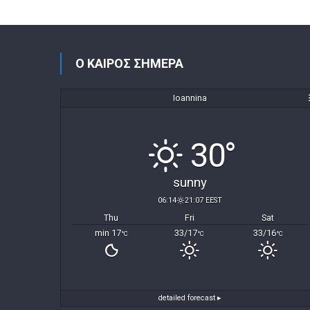
Ο ΚΑΙΡΟΣ ΣΗΜΕΡΑ
Ioannina
30°
sunny
06:14
21:07 EEST
Thu
Fri
Sat
min 17
33/17
33/16
°C
°C
°C
detailed forecast ▸