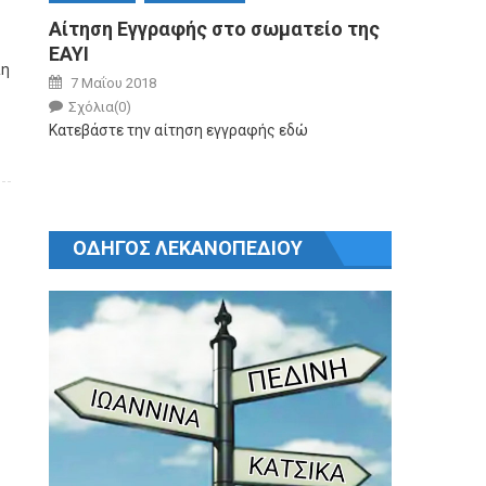
Αίτηση Εγγραφής στο σωματείο της
ΕΑΥΙ
λη
Posted on
7 Μαΐου 2018
Author
Σχόλια(0)
Κατεβάστε την αίτηση εγγραφής εδώ
ΟΔΗΓΟΣ ΛΕΚΑΝΟΠΕΔΙΟΥ