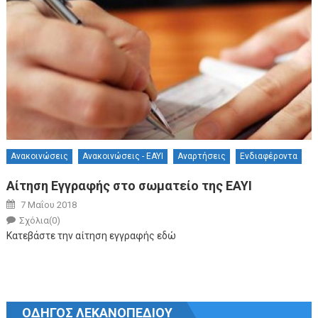
Ανακοινώσεις
Ανακοινώσεις - ΕΑΥΙ
Αναρτήσεις
Ενδιαφέροντα
Αίτηση Εγγραφής στο σωματείο της ΕΑΥΙ
Posted on
7 Μαΐου 2018
Author
Σχόλια(0)
Κατεβάστε την αίτηση εγγραφής εδώ
ΟΔΗΓΟΣ ΛΕΚΑΝΟΠΕΔΙΟΥ