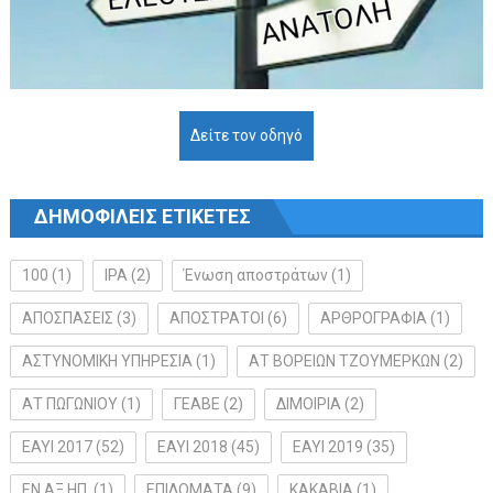
Δείτε τον οδηγό
ΔΗΜΟΦΙΛΕΙΣ ΕΤΙΚΕΤΕΣ
100
(1)
IPA
(2)
Ένωση αποστράτων
(1)
ΑΠΟΣΠΑΣΕΙΣ
(3)
ΑΠΟΣΤΡΑΤΟΙ
(6)
ΑΡΘΡΟΓΡΑΦΙΑ
(1)
ΑΣΤΥΝΟΜΙΚΗ ΥΠΗΡΕΣΙΑ
(1)
ΑΤ ΒΟΡΕΙΩΝ ΤΖΟΥΜΕΡΚΩΝ
(2)
ΑΤ ΠΩΓΩΝΙΟΥ
(1)
ΓΕΑΒΕ
(2)
ΔΙΜΟΙΡΙΑ
(2)
ΕΑΥΙ 2017
(52)
ΕΑΥΙ 2018
(45)
ΕΑΥΙ 2019
(35)
ΕΝ.ΑΞ.ΗΠ.
(1)
ΕΠΙΔΟΜΑΤΑ
(9)
ΚΑΚΑΒΙΑ
(1)