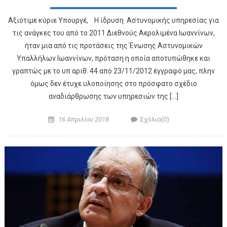
Αξιότιμε κύριε Υπουργέ, Η ίδρυση Αστυνομικής υπηρεσίας για
τις ανάγκες του από το 2011 Διεθνούς Αερολιμένα Ιωαννίνων,
ήταν μια από τις προτάσεις της Ένωσης Αστυνομικών
Υπαλλήλων Ιωαννίνων, πρόταση η οποία αποτυπώθηκε και
γραπτώς με το υπ αριθ. 44 από 23/11/2012 έγγραφό μας, πλην
όμως δεν έτυχε υλοποίησης στο πρόσφατο σχέδιο
αναδιάρθρωσης των υπηρεσιών της […]
Posted on
Author
16 Απριλίου 2018
Σχόλια(0)