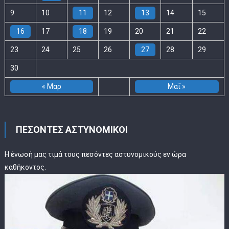
9
10
11
12
13
14
15
16
17
18
19
20
21
22
23
24
25
26
27
28
29
30
« Μαρ
Μαΐ »
ΠΕΣΟΝΤΕΣ ΑΣΤΥΝΟΜΙΚΟΙ
Η ένωσή μας τιμά τους πεσόντες αστυνομικούς εν ώρα
καθήκοντος.