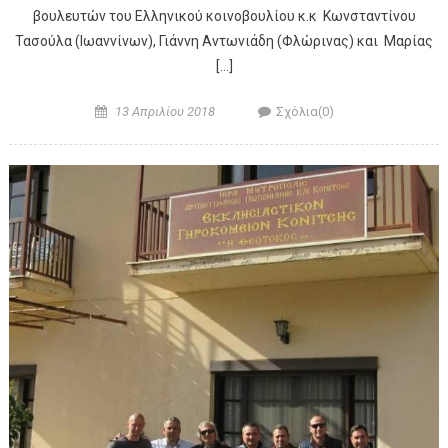
βουλευτών του Ελληνικού κοινοβουλίου κ.κ Κωνσταντίνου
Τασούλα (Ιωαννίνων), Γιάννη Αντωνιάδη (Φλώρινας) και Μαρίας
[…]
Posted on
Author
13 Απριλίου 2018
Σχόλια(0)