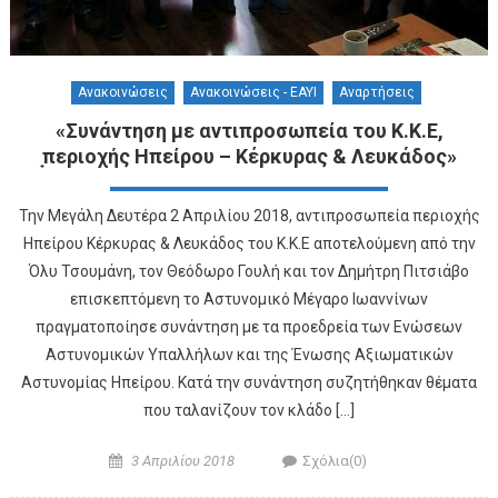
Ανακοινώσεις
Ανακοινώσεις - ΕΑΥΙ
Αναρτήσεις
«Συνάντηση με αντιπροσωπεία του Κ.Κ.Ε,
̟περιοχής Ηπείρου – Κέρκυρας & Λευκάδος»
Την Μεγάλη Δευτέρα 2 Απριλίου 2018, αντιπροσωπεία περιοχής
Ηπείρου Κέρκυρας & Λευκάδος του Κ.Κ.Ε αποτελούμενη από την
Όλυ Τσουμάνη, τον Θεόδωρο Γουλή και τον Δημήτρη Πιτσιάβο
επισκεπτόμενη το Αστυνομικό Μέγαρο Ιωαννίνων
πραγματοποίησε συνάντηση με τα προεδρεία των Ενώσεων
Αστυνομικών Υπαλλήλων και της Ένωσης Αξιωματικών
Αστυνομίας Ηπείρου. Κατά την συνάντηση συζητήθηκαν θέματα
που ταλανίζουν τον κλάδο […]
Posted on
Author
3 Απριλίου 2018
Σχόλια(0)