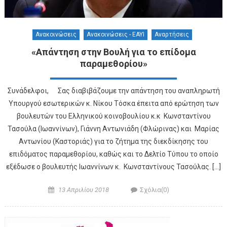
Ανακοινώσεις
Ανακοινώσεις - ΕΑΥΙ
Αναρτήσεις
«Απάντηση στην Βουλή για το επίδομα
παραμεθορίου»
Συνάδελφοι, Σας διαβιβάζουμε την απάντηση του αναπληρωτή
Υπουργού εσωτερικών κ. Νίκου Τόσκα έπειτα από ερώτηση των
βουλευτών του Ελληνικού κοινοβουλίου κ.κ Κωνσταντίνου
Τασούλα (Ιωαννίνων), Γιάννη Αντωνιάδη (Φλώρινας) και Μαρίας
Αντωνίου (Καστοριάς) για το ζήτημα της διεκδίκησης του
επιδόματος παραμεθορίου, καθώς και το Δελτίο Τύπου το οποίο
εξέδωσε ο βουλευτής Ιωαννίνων κ. Κωνσταντίνους Τασούλας. […]
Posted on
Author
13 Απριλίου 2018
Σχόλια(0)