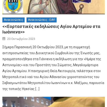
Ανακοινώσεις
Ανακοινώσεις - ΕΑΥΙ
<<Εορταστικές εκδηλώσεις Αγίου Αρτεμίου στα
Ιωάννινα>>
Author
Posted on
20 Οκτωβρίου 2023
Σήμερα Παρασκευή 20 Οκτωβρίου 2023, με τη συμμετοχή
αντιπροσωπείας του Διοικητικού Συμβουλίου της Ένωσής μας,
πραγματοποιήθηκε στα Γιάννενα η εκδήλωση για την «Ημέρα της
Αστυνομίας» και του Προστάτη του Σώματος, Μεγαλομάρτυρα
Αγίου Αρτεμίου. Η πανηγυρική Θεία Λειτουργία, τελέστηκε στον
Μητροπολιτικό ναό του Αγίου Αθανασίου χοροστατούντος του
Σεβασμιωτάτου Μητροπολίτου Ιωαννίνων κ.κ. Μαξίμου, παρουσία
της τοπικής Ηγεσίας […]