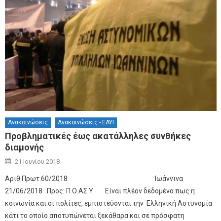
Ανακοινώσεις
Ανακοινώσεις - ΕΑΥΙ
Προβληματικές έως ακατάλληλες συνθήκες
διαμονής
Author
Posted on
21 Ιουνίου 2018
Αριθ.Πρωτ.60/2018 Ιωάννινα
21/06/2018 Προς: Π.Ο.ΑΣ.Υ Είναι πλέον δεδομένο πως η
κοινωνία και οι πολίτες, εμπιστεύονται την Ελληνική Αστυνομία
κάτι το οποίο αποτυπώνεται ξεκάθαρα και σε πρόσφατη