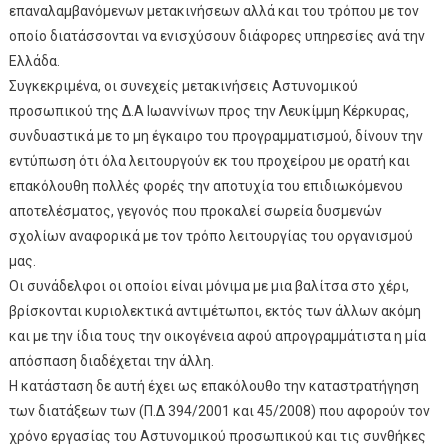
επαναλαμβανόμενων μετακινήσεων αλλά και του τρόπου με τον
οποίο διατάσσονται να ενισχύσουν διάφορες υπηρεσίες ανά την
Ελλάδα.
Συγκεκριμένα, οι συνεχείς μετακινήσεις Αστυνομικού
προσωπικού της Δ.Α Ιωαννίνων προς την Λευκίμμη Κέρκυρας,
συνδυαστικά με το μη έγκαιρο του προγραμματισμού, δίνουν την
εντύπωση ότι όλα λειτουργούν εκ του προχείρου με ορατή και
επακόλουθη πολλές φορές την αποτυχία του επιδιωκόμενου
αποτελέσματος, γεγονός που προκαλεί σωρεία δυσμενών
σχολίων αναφορικά με τον τρόπο λειτουργίας του οργανισμού
μας.
Οι συνάδελφοι οι οποίοι είναι μόνιμα με μια βαλίτσα στο χέρι,
βρίσκονται κυριολεκτικά αντιμέτωποι, εκτός των άλλων ακόμη
και με την ίδια τους την οικογένεια αφού απρογραμμάτιστα η μία
απόσπαση διαδέχεται την άλλη.
Η κατάσταση δε αυτή έχει ως επακόλουθο την καταστρατήγηση
των διατάξεων των (Π.Δ 394/2001 και 45/2008) που αφορούν τον
χρόνο εργασίας του Αστυνομικού προσωπικού και τις συνθήκες