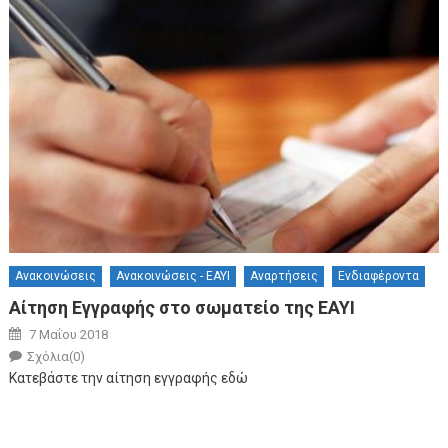
Ανακοινώσεις
Ανακοινώσεις - ΕΑΥΙ
Αναρτήσεις
Ενδιαφέροντα
Αίτηση Εγγραφής στο σωματείο της ΕΑΥΙ
Posted on
7 Μαΐου 2018
Author
Σχόλια(0)
Κατεβάστε την αίτηση εγγραφής εδώ