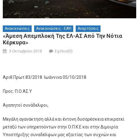
Ανακοινώσεις
Ανακοινώσεις - ΕΑΥΙ
Αναρτήσεις
«Άμεση Απεμπλοκή Της ΕΛ-ΑΣ Από Την Νότια
Κέρκυρα»
Posted on
Author
5 Οκτωβρίου 2018
Σχόλια(0)
Αριθ.Πρωτ.83/2018 Ιωάννινα 05/10/2018
Προς: Π.Ο.ΑΣ.Υ
Αγαπητοί συνάδελφοι,
Μεγάλη αγανάκτηση αλλά και έντονη δυσαρέσκεια επικρατεί
μεταξύ των υπηρετούντων στην Ο.Π.Κ.Ε και στην Διμοιρία
Υποστήριξης συναδέλφων μας εξαιτίας των συχνών και