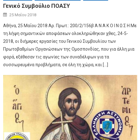
Γενικό Συμβούλιο ΠΟΑΣΥ
Author
Posted on
25 Μαΐου 2018
Αθήνα, 25 Μαΐου 2018 Αρ. Πρωτ.: 200/2/156β Α Ν Α Κ Ο Ι Ν Ω Σ Η Με
τη λήψη σημαντικών αποφάσεων ολοκληρώθηκαν χθες, 24-5-
2018, οι διήμερες εργασίες του Γενικού Συμβουλίου των
Πρωτοβαθμίων Οργανώσεων της Ομοσπονδίας, που για άλλη μια
φορά, εξέθεσαν τις αγωνίες των συναδέλφων για τα
συσσωρευμένα προβλήματα, σε όλη τη χώρα, και […]