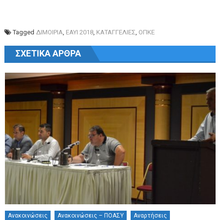
Tagged
ΔΙΜΟΙΡΙΑ
,
ΕΑΥΙ 2018
,
ΚΑΤΑΓΓΕΛΙΕΣ
,
ΟΠΚΕ
Πλοήγηση άρθρων
ΣΧΕΤΙΚΆ ΆΡΘΡΑ
Ανακοινώσεις
Ανακοινώσεις – ΠΟΑΣΥ
Αναρτήσεις