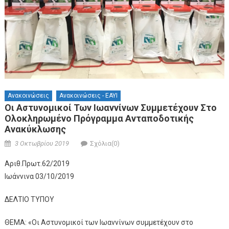
Ανακοινώσεις
Ανακοινώσεις - ΕΑΥΙ
Οι Αστυνομικοί Των Ιωαννίνων Συμμετέχουν Στο
Ολοκληρωμένο Πρόγραμμα Ανταποδοτικής
Ανακύκλωσης
Posted on
Author
3 Οκτωβρίου 2019
Σχόλια(0)
Αριθ.Πρωτ.62/2019
Ιωάννινα 03/10/2019
ΔΕΛΤΙΟ ΤΥΠΟΥ
ΘΕΜΑ: «Οι Αστυνομικοί των Ιωαννίνων συμμετέχουν στο