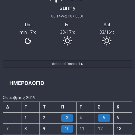
sunny
06:14
21:07 EEST
Thu
Fri
Sat
min 17
33/17
33/16
°C
°C
°C
detailed forecast ▸
ΗΜΕΡΟΛΟΓΙΟ
Οκτώβριος 2019
Δ
Τ
Τ
Π
Π
Σ
Κ
1
2
3
4
5
6
7
8
9
10
11
12
13