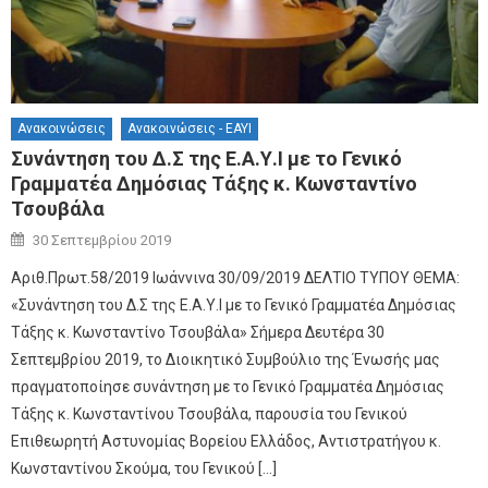
Ανακοινώσεις
Ανακοινώσεις - ΕΑΥΙ
Συνάντηση του Δ.Σ της Ε.Α.Υ.Ι με το Γενικό
Γραμματέα Δημόσιας Τάξης κ. Κωνσταντίνο
Τσουβάλα
Author
Posted on
30 Σεπτεμβρίου 2019
Αριθ.Πρωτ.58/2019 Ιωάννινα 30/09/2019 ΔΕΛΤΙΟ ΤΥΠΟΥ ΘΕΜΑ:
«Συνάντηση του Δ.Σ της Ε.Α.Υ.Ι με το Γενικό Γραμματέα Δημόσιας
Τάξης κ. Κωνσταντίνο Τσουβάλα» Σήμερα Δευτέρα 30
Σεπτεμβρίου 2019, το Διοικητικό Συμβούλιο της Ένωσής μας
πραγματοποίησε συνάντηση με το Γενικό Γραμματέα Δημόσιας
Τάξης κ. Κωνσταντίνου Τσουβάλα, παρουσία του Γενικού
Επιθεωρητή Αστυνομίας Βορείου Ελλάδος, Αντιστρατήγου κ.
Κωνσταντίνου Σκούμα, του Γενικού […]