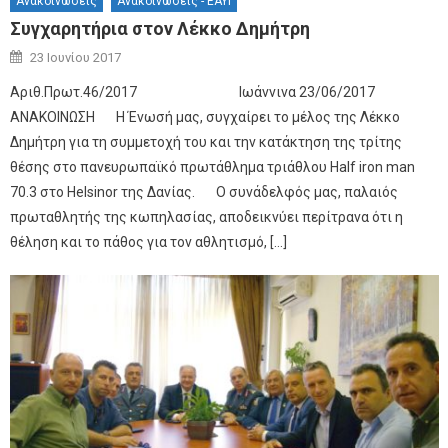
Ανακοινώσεις
Ανακοινώσεις - ΕΑΥΙ
Συγχαρητήρια στον Λέκκο Δημήτρη
Author
Posted on
23 Ιουνίου 2017
Αριθ.Πρωτ.46/2017 Ιωάννινα 23/06/2017
ΑΝΑΚΟΙΝΩΣΗ Η Ένωσή μας, συγχαίρει το μέλος της Λέκκο
Δημήτρη για τη συμμετοχή του και την κατάκτηση της τρίτης
θέσης στο πανευρωπαϊκό πρωτάθλημα τριάθλου Half iron man
70.3 στο Helsinor της Δανίας. Ο συνάδελφός μας, παλαιός
πρωταθλητής της κωπηλασίας, αποδεικνύει περίτρανα ότι η
θέληση και το πάθος για τον αθλητισμό, […]